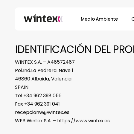
Skip
to
Medio Ambiente
main
content
IDENTIFICACIÓN DEL PROP
WINTEX S.A. – A46572467
Pol.Ind.La Pedrera. Nave 1
46860 Albaida, Valencia
SPAIN
Tel +34 962 398 056
Fax +34 962 391 041
recepcionw@wintex.es
WEB Wintex S.A. – https://www.wintex.es