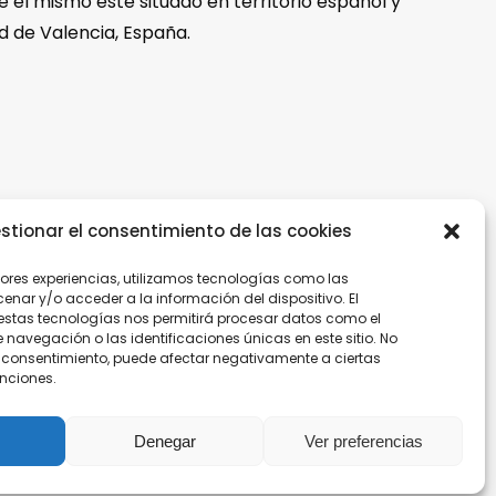
e el mismo esté situado en territorio español y
ad de Valencia, España.
stionar el consentimiento de las cookies
jores experiencias, utilizamos tecnologías como las
nar y/o acceder a la información del dispositivo. El
estas tecnologías nos permitirá procesar datos como el
avegación o las identificaciones únicas en este sitio. No
 el consentimiento, puede afectar negativamente a ciertas
Politica de Empresa
unciones.
Politica de Privacidad
Denegar
Ver preferencias
Canal de denuncias