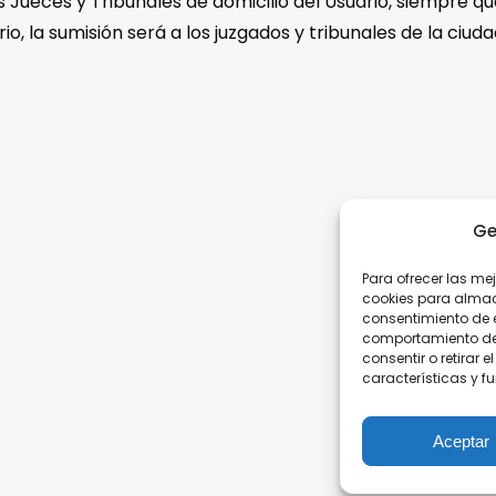
 Jueces y Tribunales de domicilio del Usuario, siempre qu
, la sumisión será a los juzgados y tribunales de la ciud
Ge
Para ofrecer las me
cookies para almace
consentimiento de 
comportamiento de n
consentir o retirar
X S.A
Medio Ambiente
características y f
.La Pedrera. Nave 1
Calidad
Albaida, Valencia
Noticias
Aceptar
Contacto