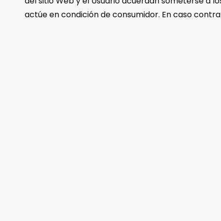
del sitio Web y el Usuario acuerdan someterse a los
actúe en condición de consumidor. En caso contrario
WINTE
Pol.Ind
46860 
SPAIN