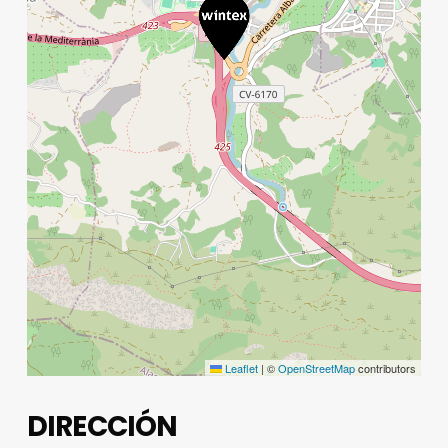
Leaflet
|
©
OpenStreetMap
contributors
DIRECCIÓN