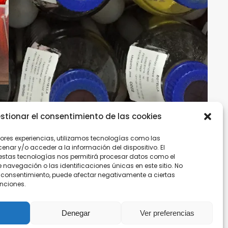
stionar el consentimiento de las cookies
jores experiencias, utilizamos tecnologías como las
nar y/o acceder a la información del dispositivo. El
estas tecnologías nos permitirá procesar datos como el
avegación o las identificaciones únicas en este sitio. No
Politica de Empresa
 el consentimiento, puede afectar negativamente a ciertas
unciones.
Politica de Privacidad
Denegar
Ver preferencias
Canal de denuncias