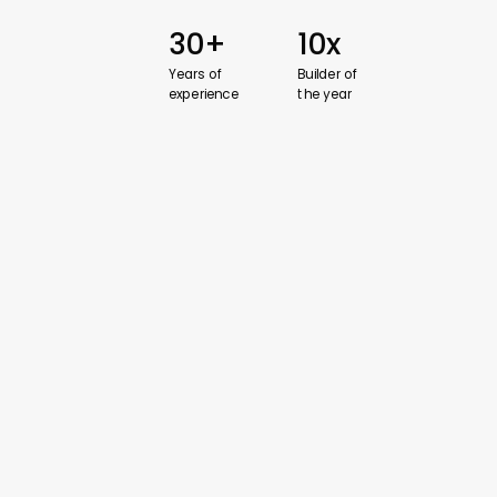
30+
10x
Years
of
Builder
of
experience
the
year
WINTE
Pol.Ind
46860 
SPAIN