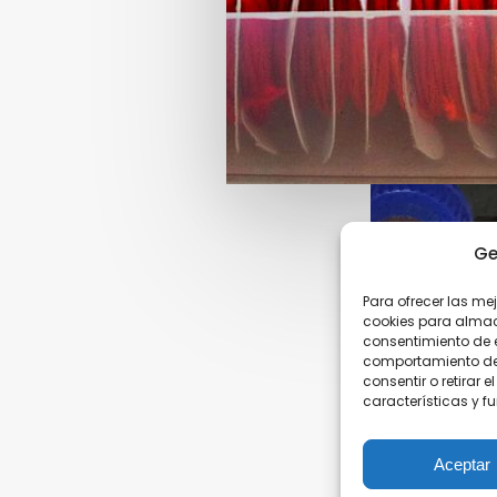
Ge
Para ofrecer las me
cookies para almace
consentimiento de 
comportamiento de n
X S.A
Medio Ambiente
consentir o retirar
características y f
.La Pedrera. Nave 1
Calidad
Albaida, Valencia
Noticias
Aceptar
Contacto