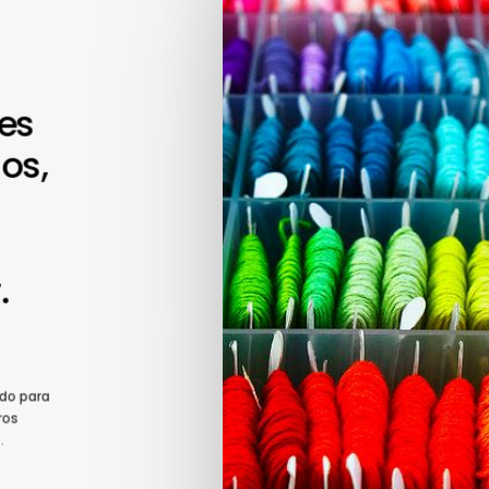
es
os,
.
ado para
ros
.